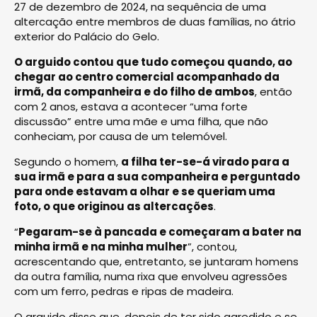
27 de dezembro de 2024, na sequência de uma
altercação entre membros de duas famílias, no átrio
exterior do Palácio do Gelo.
O arguido contou que tudo começou quando, ao
chegar ao centro comercial acompanhado da
irmã, da companheira e do filho de ambos
, então
com 2 anos, estava a acontecer “uma forte
discussão” entre uma mãe e uma filha, que não
conheciam, por causa de um telemóvel.
Segundo o homem,
a filha ter-se-á virado para a
sua irmã e para a sua companheira e perguntado
para onde estavam a olhar e se queriam uma
foto, o que originou as altercações
.
“
Pegaram-se à pancada e começaram a bater na
minha irmã e na minha mulher
”, contou,
acrescentando que, entretanto, se juntaram homens
da outra família, numa rixa que envolveu agressões
com um ferro, pedras e ripas de madeira.
O arguido disse que, depois de ter sido agredido e se