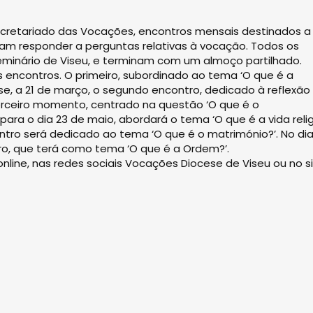
Secretariado das Vocações, encontros mensais destinados a
visam responder a perguntas relativas à vocação. Todos os
eminário de Viseu, e terminam com um almoço partilhado.
 encontros. O primeiro, subordinado ao tema ‘O que é a
se, a 21 de março, o segundo encontro, dedicado à reflexão
 terceiro momento, centrado na questão ‘O que é o
ara o dia 23 de maio, abordará o tema ‘O que é a vida reli
ontro será dedicado ao tema ‘O que é o matrimónio?’. No dia 
ntro, que terá como tema ‘O que é a Ordem?’.
online, nas redes sociais Vocações Diocese de Viseu ou no s