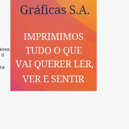
giosa
11
ite