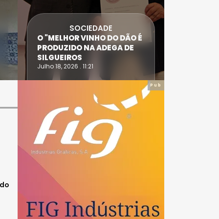
SOCIEDADE
ANTÓNIO
O "MELHOR VINHO DO DÃO É
DIAS SÃO
PRODUZIDO NA ADEGA DE
ACIDENT
SILGUEIROS
DAIRE
Julho 18, 2026 . 11:21
Julho 14, 20
Pub
 do