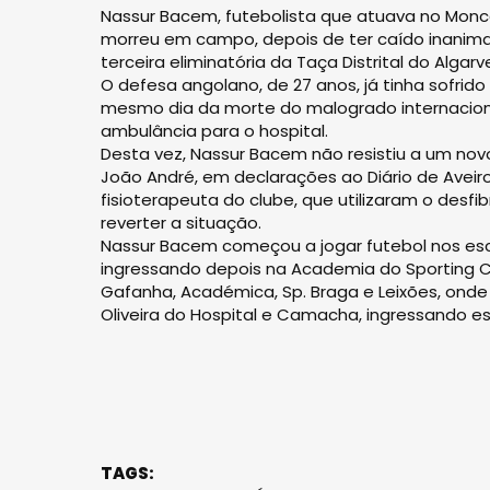
Nassur Bacem, futebolista que atuava no Mon
morreu em campo, depois de ter caído inanimad
terceira eliminatória da Taça Distrital do Algar
O defesa angolano, de 27 anos, já tinha sofrid
mesmo dia da morte do malogrado internaciona
ambulância para o hospital.
Desta vez, Nassur Bacem não resistiu a um no
João André, em declarações ao Diário de Aveiro
fisioterapeuta do clube, que utilizaram o des
reverter a situação.
Nassur Bacem começou a jogar futebol nos esc
ingressando depois na Academia do Sporting C
Gafanha, Académica, Sp. Braga e Leixões, onde 
Oliveira do Hospital e Camacha, ingressando est
TAGS: