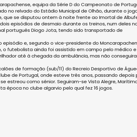
carapachense, equipa da Série D do Campeonato de Portuga
o no relvado do Estádio Municipal de Olhão, durante o jog
ve, que se disputou ontem à noite frente ao Imortal de Albufe
o dois episódios de desmaio durante os treinos, num deles n
l português Diogo Jota, tendo sido transportado de
vo episódio e, segundo o vice-presidente do Moncarapachen
, o futebolista ainda foi assistido em campo pelo médico e
fibrilhador até à chegada da ambulância, mas não conseguir
alões de formação (sub/11) do Recreio Desportivo de Águe
lube de Portugal, onde esteve três anos, passando depois 
se estreou como sénior. Seguiram-se Vista Alegre, Marítimo
a época no clube algarvio pelo qual fez 16 jogos.