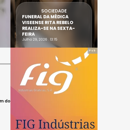
SOCIEDADE
FUNERAL DA MÉDICA
ATLETA 
VISEENSE RITA REBELO
SUPERA 
REALIZA-SE NA SEXTA-
DO TRIA
FEIRA
IRONWO
Julho 29, 2026 . 13:15
Julho 28, 20
Pub
ém do