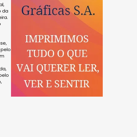
l,
o da
ira.
o
se,
 pelo
am
da,
pelo
,