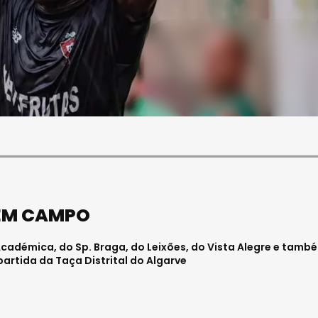
SOCIEDADE
FALECEU PAULA ALMEIDA,
JOVEM ENFERMEIRA NO
HOSPITAL DE VISEU
Julho 27, 2026 . 11:00
 EM CAMPO
cadémica, do Sp. Braga, do Leixões, do Vista Alegre e tamb
partida da Taça Distrital do Algarve