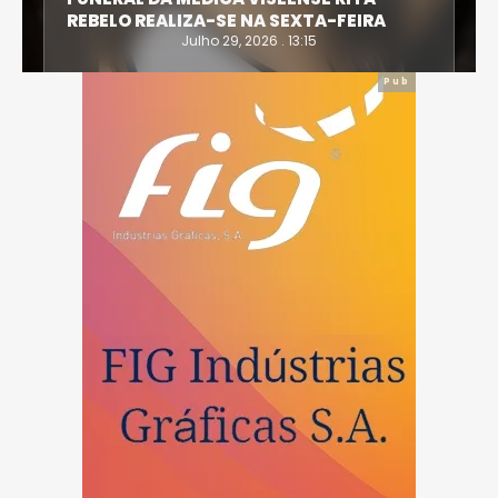
ELO REALIZA-SE NA SEXTA-FEIRA
IRONWO
Julho 29, 2026 . 13:15
Pub