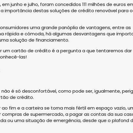
, em junho e julho, foram concedidos 111 milhões de euros e
 a importância destas soluções de crédito renovável para o
consumidores uma grande panóplia de vantagens, entre as
rma rápida e cómoda, há algumas desvantagens que impor
uma solução de financiamento.
 um cartão de crédito é a pergunta a que tentaremos dar
conhecê-las!
s
não é só desconfortável, como pode ser, igualmente, peri
tão de crédito.
 fim e a carteira se torna mais fértil em espaço vazio, u
zer compras de supermercado, a pagar as contas da sua cas
erada ou uma situação de emergência, desde que o plafond 