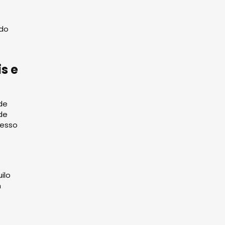
 do
s e
de
de
cesso
ilo
m