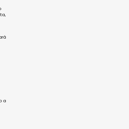
o
ta,
ará
o a