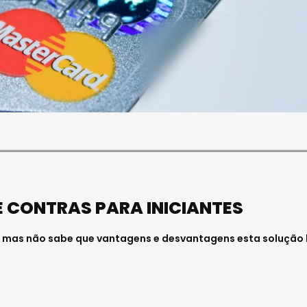
SOCIEDADE
OCIEDADE
FUNERAL DA MÉDICA
PAULA ALMEIDA,
VISEENSE RITA REBELO
NFERMEIRA NO
REALIZA-SE NA SEXTA-
 DE VISEU
FEIRA
6 . 11:00
Julho 29, 2026 . 13:15
E CONTRAS PARA INICIANTES
o, mas não sabe que vantagens e desvantagens esta solução 