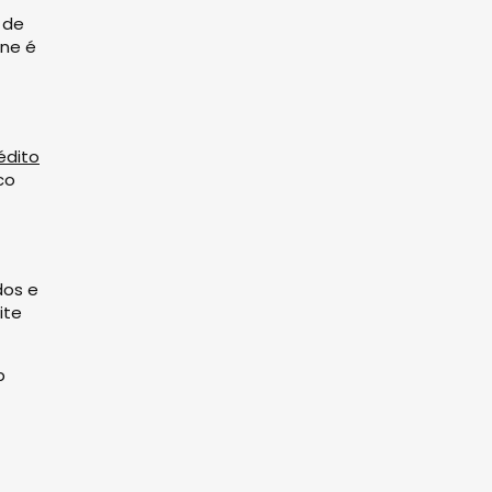
 de
ine é
édito
co
dos e
ite
b