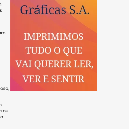
m
s
tam
goso,
m
a ou
do