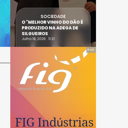
SOCIEDADE
ANTÓNIO
O "MELHOR VINHO DO DÃO É
DIAS SÃO
PRODUZIDO NA ADEGA DE
ACIDENT
SILGUEIROS
DAIRE
Julho 18, 2026 . 11:21
Julho 14, 20
Pub