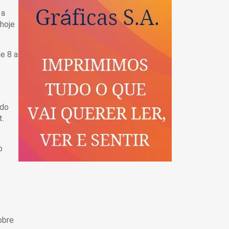
 a
 hoje
e 8 a
 do
t.
o
obre