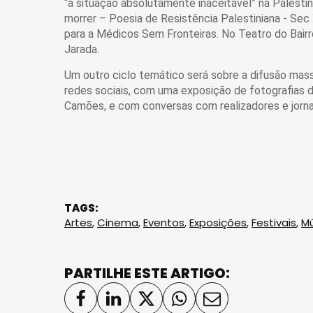
“a situação absolutamente inaceitável” na Palestin
morrer – Poesia de Resistência Palestiniana - Sec
para a Médicos Sem Fronteiras. No Teatro do Bairr
Jarada.
Um outro ciclo temático será sobre a difusão massi
redes sociais, com uma exposição de fotografias d
Camões, e com conversas com realizadores e jornal
TAGS:
Artes
,
Cinema
,
Eventos
,
Exposições
,
Festivais
,
Mú
PARTILHE ESTE ARTIGO: