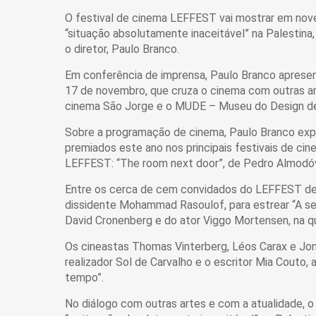
O festival de cinema LEFFEST vai mostrar em nove
“situação absolutamente inaceitável” na Palestina, 
o diretor, Paulo Branco.
Em conferência de imprensa, Paulo Branco apresent
17 de novembro, que cruza o cinema com outras art
cinema São Jorge e o MUDE – Museu do Design de
Sobre a programação de cinema, Paulo Branco expl
premiados este ano nos principais festivais de cin
LEFFEST: “The room next door”, de Pedro Almodóvar
Entre os cerca de cem convidados do LEFFEST dest
dissidente Mohammad Rasoulof, para estrear “A se
David Cronenberg e do ator Viggo Mortensen, na qua
Os cineastas Thomas Vinterberg, Léos Carax e Jo
realizador Sol de Carvalho e o escritor Mia Couto
tempo”.
No diálogo com outras artes e com a atualidade, o 