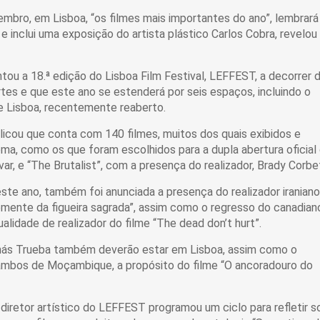
mbro, em Lisboa, “os filmes mais importantes do ano”, lembrará
e inclui uma exposição do artista plástico Carlos Cobra, revelou
ou a 18.ª edição do Lisboa Film Festival, LEFFEST, a decorrer d
es e que este ano se estenderá por seis espaços, incluindo o
 Lisboa, recentemente reaberto.
icou que conta com 140 filmes, muitos dos quais exibidos e
ema, como os que foram escolhidos para a dupla abertura oficial
, e “The Brutalist”, com a presença do realizador, Brady Corbe
e ano, também foi anunciada a presença do realizador iraniano
mente da figueira sagrada”, assim como o regresso do canadian
lidade de realizador do filme “The dead don’t hurt”.
nás Trueba também deverão estar em Lisboa, assim como o
, ambos de Moçambique, a propósito do filme “O ancoradouro do
diretor artístico do LEFFEST programou um ciclo para refletir s