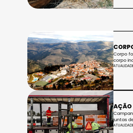
CORPO
Corpo fo
corpo in
ATUALIDAD
AÇÃO 
Campanha
juntas d
ATUALIDAD