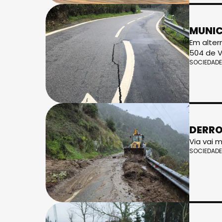
MUNIC
Em alter
504 de V
SOCIEDADE
DERRO
Via vai 
SOCIEDADE