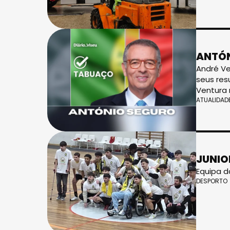
ANTÓN
André Ve
seus res
Ventura 
ATUALIDAD
JUNIO
Equipa d
DESPORTO