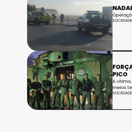
NADAD
Operaçõe
SOCIEDADE
FORÇA
PICO
A vítima
meios te
SOCIEDADE