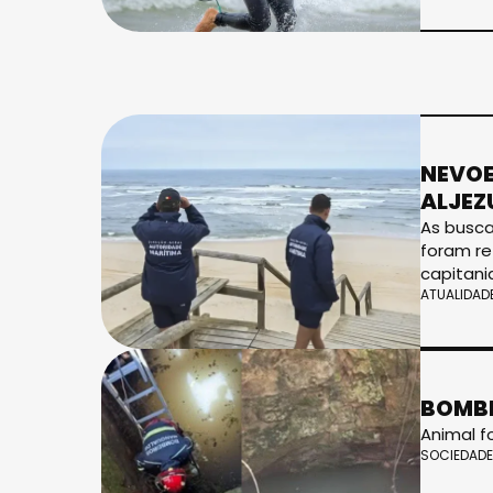
NEVOE
ALJEZ
As busca
foram re
capitani
ATUALIDAD
BOMBE
Animal f
SOCIEDADE