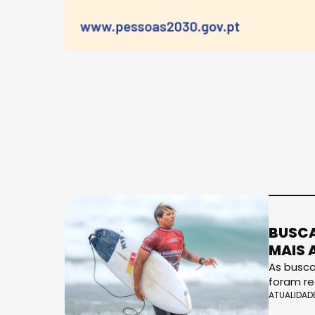
BUSCA
MAIS 
As busca
foram re
ATUALIDAD