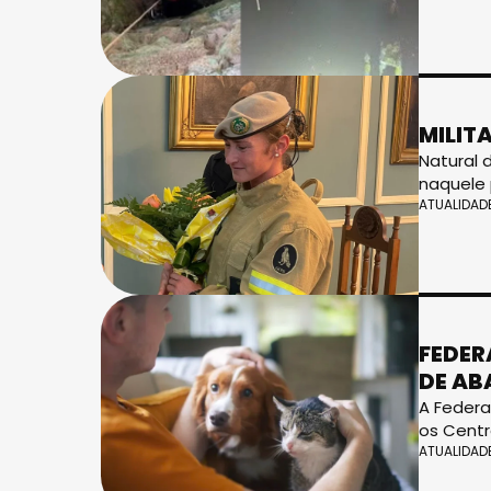
MILIT
Natural 
naquele 
ATUALIDAD
FEDER
DE A
A Federa
os Centr
ATUALIDAD