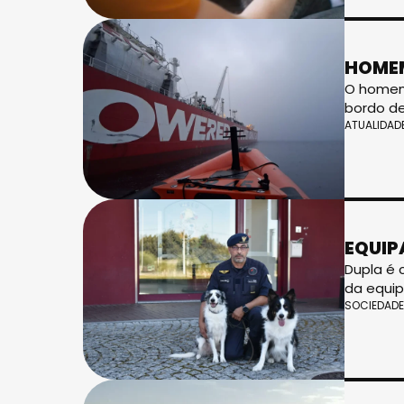
HOMEM
O homem,
bordo de
ATUALIDAD
EQUIP
Dupla é 
da equip
SOCIEDADE