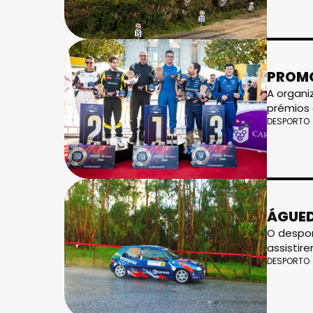
PROMO
A organi
prémios 
DESPORTO
ÁGUED
O despor
assistir
DESPORTO