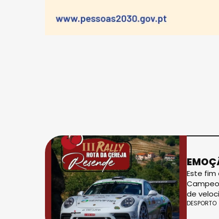
EMOÇÃ
Este fim
Campeona
de veloc
DESPORTO