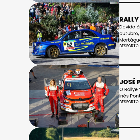
RALLY
Devido à
outubro,
Mortágu
DESPORTO
JOSÉ 
O Rallye
Inês Pon
DESPORTO