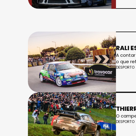
RALI 
A contar
o que re
DESPORTO
THIER
O campeã
DESPORTO