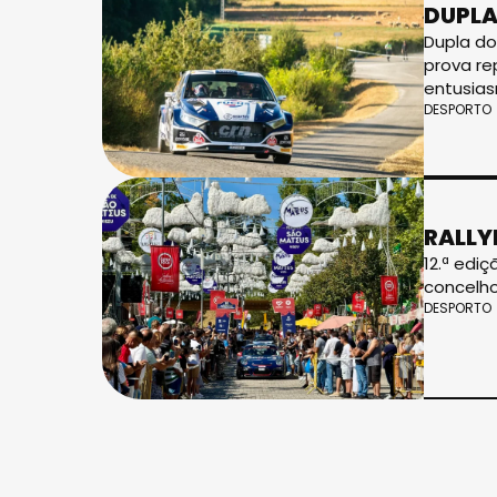
DUPLA
Dupla do
prova re
entusia
DESPORTO
RALLY
12.ª edi
concelho
DESPORTO