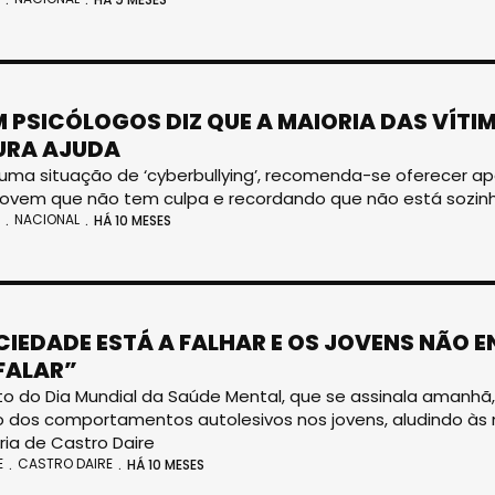
 PSICÓLOGOS DIZ QUE A MAIORIA DAS VÍTI
URA AJUDA
uma situação de ‘cyberbullying’, recomenda-se oferecer apo
jovem que não tem culpa e recordando que não está sozin
NACIONAL
HÁ 10 MESES
CIEDADE ESTÁ A FALHAR E OS JOVENS NÃO
FALAR”
o do Dia Mundial da Saúde Mental, que se assinala amanhã,
dos comportamentos autolesivos nos jovens, aludindo às m
ia de Castro Daire
E
CASTRO DAIRE
HÁ 10 MESES