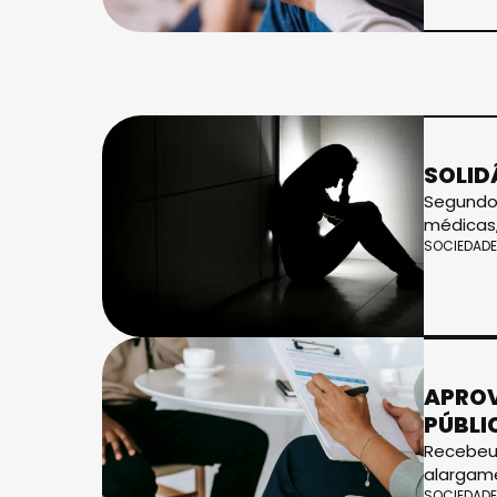
SOLID
Segundo 
médicas,
SOCIEDADE
APROV
PÚBLI
Recebeu 
alargam
SOCIEDADE