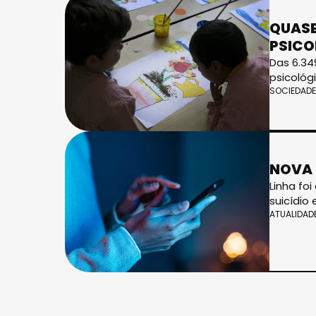
QUASE
PSICO
Das 6.34
psicológi
SOCIEDADE
NOVA 
Linha fo
suicídio
ATUALIDAD