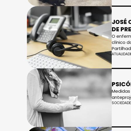
JOSÉ 
DE PR
O enferm
clínico 
Partilha
ATUALIDAD
PSICÓ
Medidas 
anteproj
SOCIEDADE