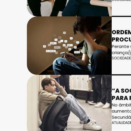
ORDEM
PROC
Perante 
criança/
SOCIEDADE
“A SO
PARA 
No âmbit
aumento 
Secundár
ATUALIDAD