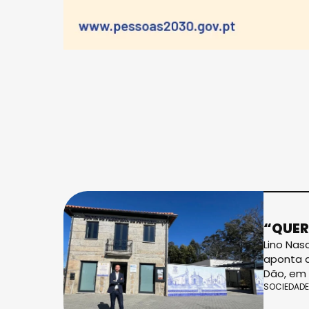
“QUER
Lino Nas
aponta a
Dão, em 
SOCIEDADE