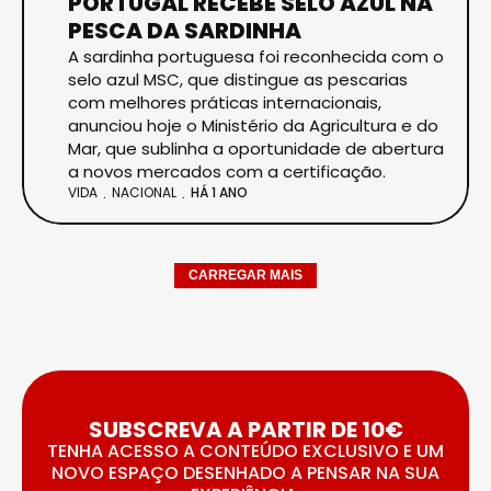
PORTUGAL RECEBE SELO AZUL NA
PESCA DA SARDINHA
A sardinha portuguesa foi reconhecida com o
selo azul MSC, que distingue as pescarias
com melhores práticas internacionais,
anunciou hoje o Ministério da Agricultura e do
Mar, que sublinha a oportunidade de abertura
a novos mercados com a certificação.
VIDA
NACIONAL
HÁ 1 ANO
CARREGAR MAIS
SUBSCREVA A PARTIR DE 10€
TENHA ACESSO A CONTEÚDO EXCLUSIVO E UM
NOVO ESPAÇO DESENHADO A PENSAR NA SUA