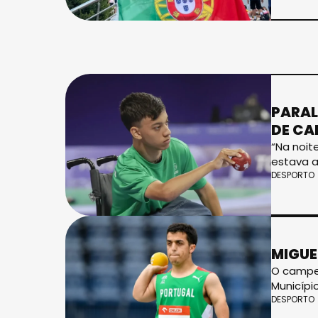
PARAL
DE CA
“Na noit
estava a
DESPORTO
MIGUE
O campeã
Municípi
DESPORTO