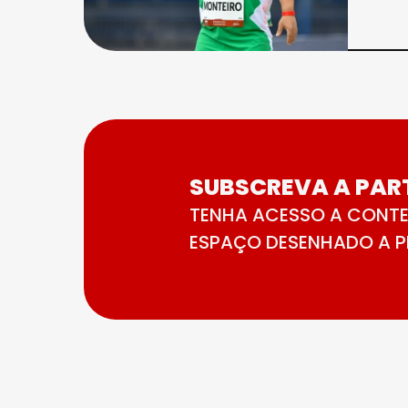
SUBSCREVA A PART
TENHA ACESSO A CONTE
ESPAÇO DESENHADO A PE