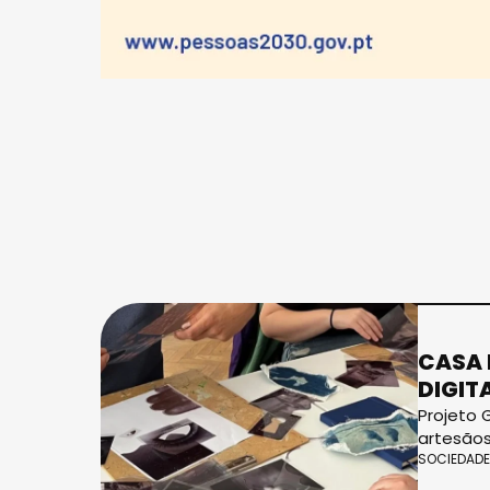
CASA 
DIGIT
Projeto 
artesãos
SOCIEDADE