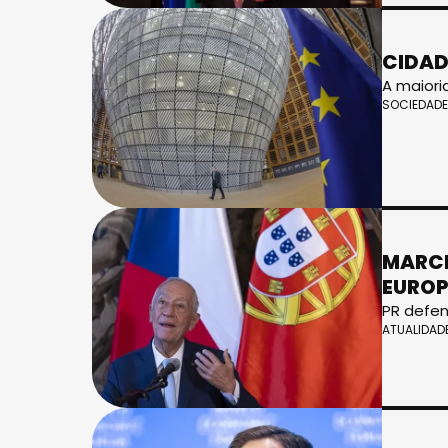
CIDAD
A maiori
SOCIEDADE
MARCE
EUROP
PR defe
ATUALIDAD