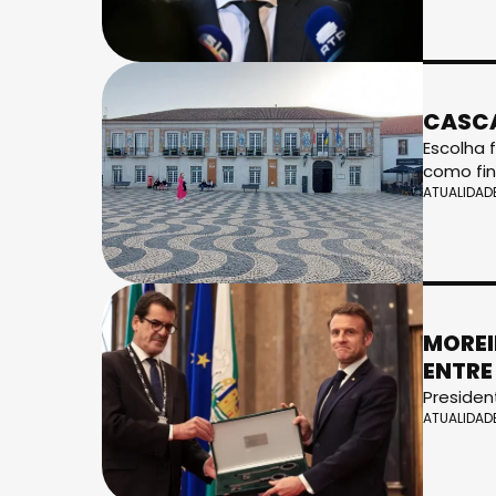
CASCA
Escolha 
como fin
ATUALIDAD
MOREI
ENTRE
Presiden
ATUALIDAD