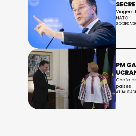
SECRE
Viagem f
NATO
SOCIEDADE
PM GA
UCRAN
Chefe de
países
ATUALIDAD