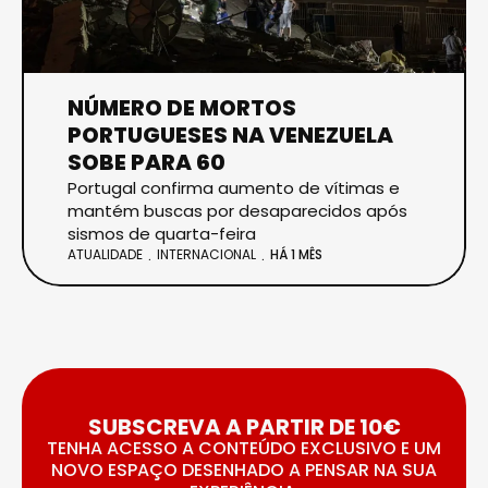
NÚMERO DE MORTOS
PORTUGUESES NA VENEZUELA
SOBE PARA 60
Portugal confirma aumento de vítimas e
mantém buscas por desaparecidos após
sismos de quarta-feira
ATUALIDADE
INTERNACIONAL
HÁ 1 MÊS
SUBSCREVA A PARTIR DE 10€
TENHA ACESSO A CONTEÚDO EXCLUSIVO E UM
NOVO ESPAÇO DESENHADO A PENSAR NA SUA