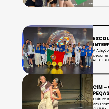
ESCOL
INTER
A Adição
decorrer
ATUALIDAD
CIM –
PEÇAS
Cultura 
em Coim
CULTURA