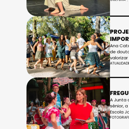
PROJE
IMPOR
Ana Cata
de douto
valorizar
ATUALIDAD
FREGU
A Junta 
sénior, 
Escola J
FOTOGRAF