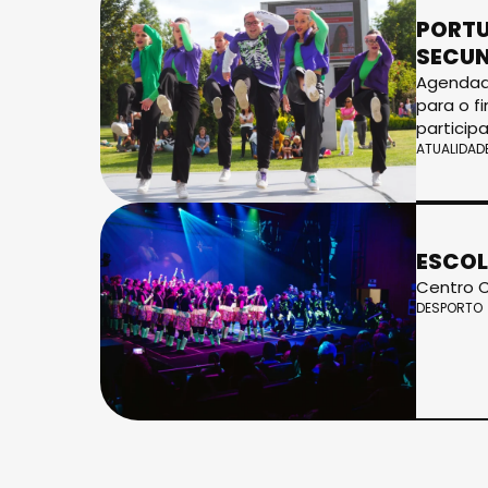
PORTU
SECUN
Agendad
para o f
particip
ATUALIDAD
ESCOL
Centro C
DESPORTO