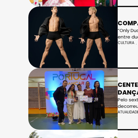
COMPA
“Only Du
entre d
CULTURA
CENTE
DANÇA
Pelo sex
decorreu
ATUALIDAD