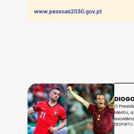
DIOGO
O Presid
Mérito, 
excelênc
DESPORTO