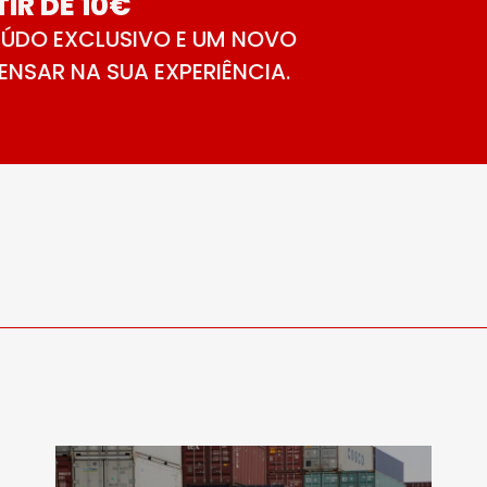
IR DE 10€
ÚDO EXCLUSIVO E UM NOVO
NSAR NA SUA EXPERIÊNCIA.