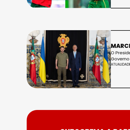
MARCE
O Presid
Governo 
ATUALIDAD