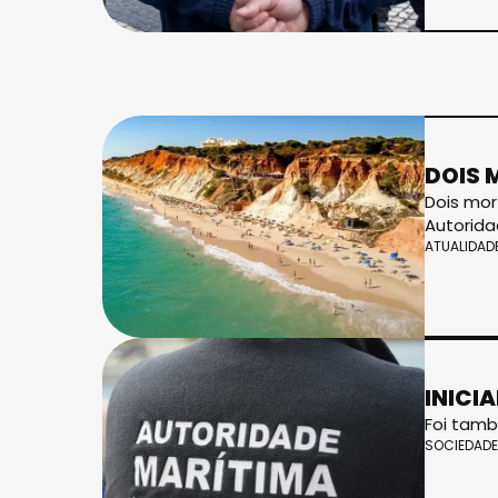
DOIS 
Dois mor
Autorida
ATUALIDAD
INICI
Foi tamb
SOCIEDADE