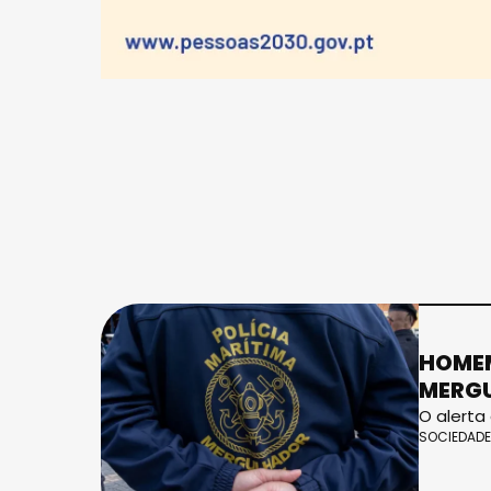
HOMEM
MERG
O alerta
SOCIEDADE