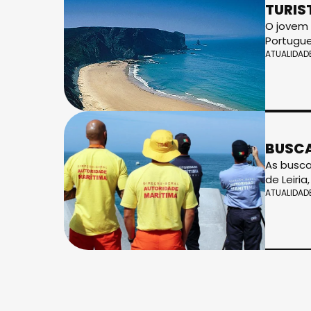
TURIS
O jovem 
Portugu
ATUALIDAD
BUSCA
As busca
de Leiri
ATUALIDAD