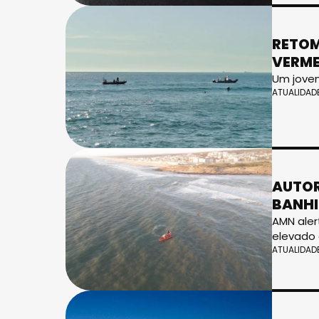
RETOM
VERM
Um jovem
ATUALIDAD
AUTOR
BANH
AMN aler
elevado 
ATUALIDAD