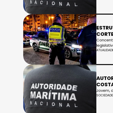
ESTRU
CORTE
Concentr
legislat
ATUALIDAD
AUTOR
COSTA
Jovem, d
SOCIEDADE