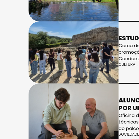
ESTUD
Cerca de
promoção
Condeix
CULTURA
ALUNO
POR U
Oficina 
técnicas
do palc
SOCIEDADE