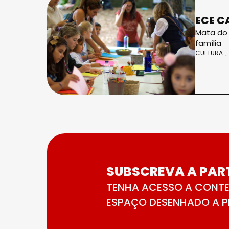
ECE C
Mata do 
família
CULTURA
SUBSCREVA A PART
TENHA ACESSO A CONTE
ESPAÇO DESENHADO A PE