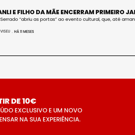
ANLI E FILHO DA MÃE ENCERRAM PRIMEIRO JA
Serrado “abriu as portas” ao evento cultural, que, até ama
VISEU
HÁ 11 MESES
IR DE 10€
ÚDO EXCLUSIVO E UM NOVO
NSAR NA SUA EXPERIÊNCIA.