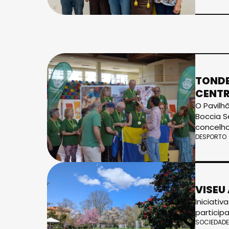
TONDE
CENT
O Pavilh
Boccia S
concelho
DESPORTO
VISEU
Iniciativ
particip
SOCIEDADE