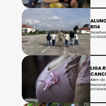
ALUNO
RI14
Iniciati
SOCIEDADE
LIGA 
CANC
Além do 
Naciona
SOCIEDADE