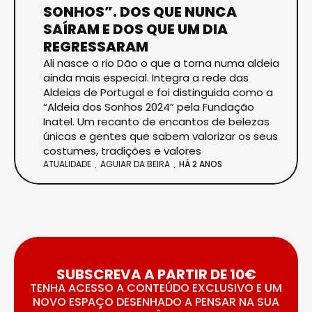
SONHOS”. DOS QUE NUNCA
SAÍRAM E DOS QUE UM DIA
REGRESSARAM
Ali nasce o rio Dão o que a torna numa aldeia
ainda mais especial. Integra a rede das
Aldeias de Portugal e foi distinguida como a
“Aldeia dos Sonhos 2024” pela Fundação
Inatel. Um recanto de encantos de belezas
únicas e gentes que sabem valorizar os seus
costumes, tradições e valores
ATUALIDADE
AGUIAR DA BEIRA
HÁ 2 ANOS
SUBSCREVA A PARTIR DE 10€
TENHA ACESSO A CONTEÚDO EXCLUSIVO E UM
NOVO ESPAÇO DESENHADO A PENSAR NA SUA