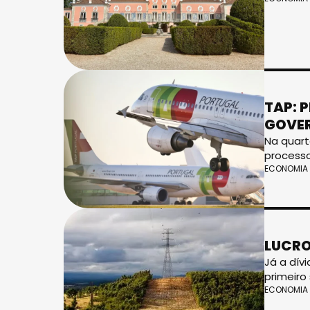
TAP: 
GOVE
Na quart
processo
ECONOMIA
LUCRO
Já a dív
primeiro
ECONOMIA