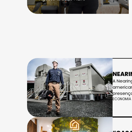
NEARI
A Nearin
american
presença
ECONOMIA