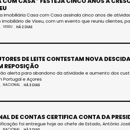
 COM CASA” FESTEJA CINCO ANOS A CRESC
SEU
a imobiliária Casa com Casa assinala cinco anos de ativi
imobiliário de Viseu, com um evento que reuniu clientes, p
VISEU
HÁ 2 DIAS
TORES DE LEITE CONTESTAM NOVA DESCIDA
M REPOSIÇÃO
ão alerta para abandono da atividade e aumento dos cust
 Portugal e Açores
NACIONAL
HÁ 3 DIAS
NAL DE CONTAS CERTIFICA CONTA DA PRESI
tificação foi entregue hoje ao chefe de Estado, António Jos
NACIONAL
HÁ 3 DIAS