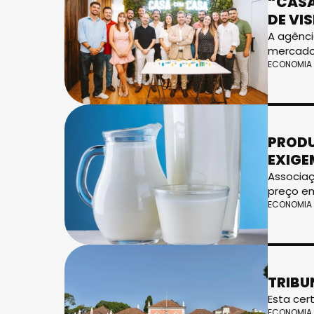
“CASA
DE VI
A agênci
mercado 
ECONOMIA
PRODU
EXIGE
Associaç
preço em
ECONOMIA
TRIBU
Esta cer
ECONOMIA