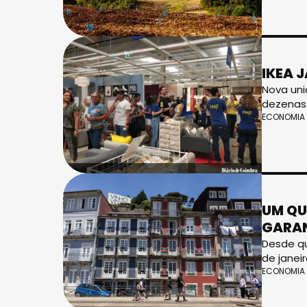
IKEA 
Nova uni
dezenas 
ECONOMIA
UM QU
GARAN
Desde qu
de janei
ECONOMIA