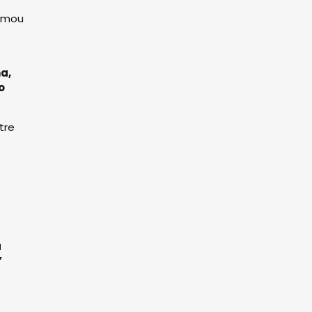
tomou
a,
o
tre
a
”