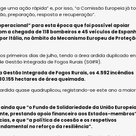
ige uma ação rápida” e, por isso, “a Comissão Europeia já 
o, preparação, resposta e recuperação”.
operacional” para esta época que foi possível apoiar
om a chegada de 118 bombeiros e 45 veículos de Espanh
por Itália, no âmbito do Mecanismo Europeu de Proteçã
s primeiros dias de julho, tendo a área ardida duplicado en
de Gestão Integrada de Fogos Rurais (SGIFR).
a Gestão Integrada de Fogos Rurais, os 4.592 incêndios
 30.155 hectares de área queimada.
ardida quase quadruplicou, registando-se este ano a maior
 ainda que “o Fundo de Solidariedade da União Europei
te, prestando apoio financeiro aos Estados-membros
as, e que “a política de coesão e os respetivos
amental no reforço da resiliência”.