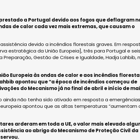
 prestado a Portugal devido aos fogos que deflagram n
ndas de calor cada vez mais extremas, que causam o
 assistência devido a incêndios florestais graves. Em respos
a estratégica da União Europeia], três para Portugal e sei
 a Preparação, Gestão de Crises e Igualdade, Hadja Lahbib, 
ão Europeia às ondas de calor e aos incêndios florestai
Lahbib apontou que “a época de incêndios começou de
ções do Mecanismo já no final de abril e início de mai
o ainda não tenha sido ativado em resposta a emergência
a europeia apontou que as altas temperaturas “aumentam 
tares arderam em toda a UE, o valor mais elevado alg
assistência ao abrigo do Mecanismo de Proteção Civil da
bservou.