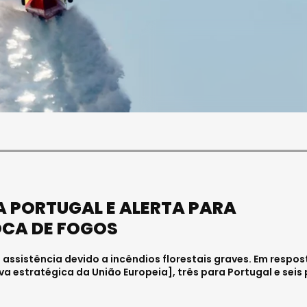
SOCIEDADE
OCIEDADE
FUNERAL DA MÉDICA
PAULA ALMEIDA,
VISEENSE RITA REBELO
NFERMEIRA NO
REALIZA-SE NA SEXTA-
 DE VISEU
FEIRA
6 . 11:00
Julho 29, 2026 . 13:15
A PORTUGAL E ALERTA PARA
OCA DE FOGOS
 assistência devido a incêndios florestais graves. Em respos
a estratégica da União Europeia], três para Portugal e seis