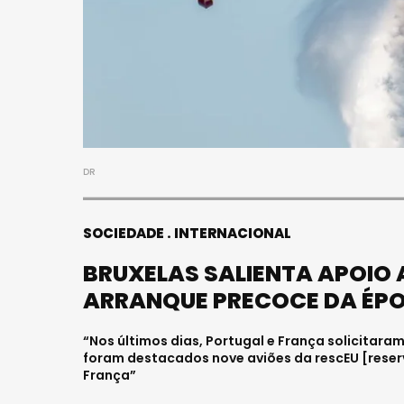
S
FALECEU 
JOVEM E
HOSPITAL
Julho 27, 202
DR
SOCIEDADE
INTERNACIONAL
BRUXELAS SALIENTA APOIO 
ARRANQUE PRECOCE DA ÉP
“Nos últimos dias, Portugal e França solicitaram
foram destacados nove aviões da rescEU [reserv
França”