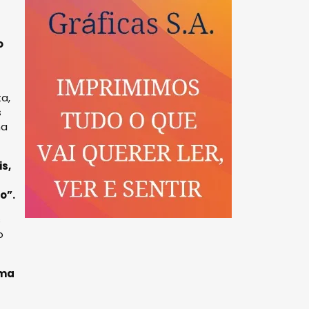
o
ta,
s
na
s,
o”.
s
o
uma