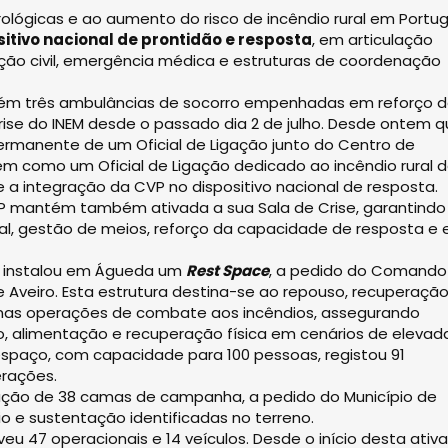
ógicas e ao aumento do risco de incêndio rural em Portug
itivo nacional de prontidão e resposta
, em articulação
o civil, emergência médica e estruturas de coordenação
ém três ambulâncias de socorro empenhadas em reforço 
rise do INEM desde o passado dia 2 de julho. Desde ontem q
permanente de um Oficial de Ligação junto do Centro de
 como um Oficial de Ligação dedicado ao incêndio rural 
e a integração da CVP no dispositivo nacional de resposta.
P mantém também ativada a sua Sala de Crise, garantind
al, gestão de meios, reforço da capacidade de resposta e
P instalou em Águeda um
Rest Space
, a pedido do Comando
 Aveiro. Esta estrutura destina-se ao repouso, recuperação
nas operações de combate aos incêndios, assegurando
 alimentação e recuperação física em cenários de elevad
 espaço, com capacidade para 100 pessoas, registou 91
erações.
lização de 38 camas de campanha, a pedido do Município de
 e sustentação identificadas no terreno.
eu 47 operacionais e 14 veículos. Desde o início desta ativ