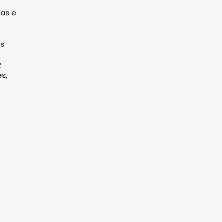
das e
os
z
s,