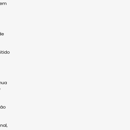
em
de
itido
ínua
e
ção
nal,