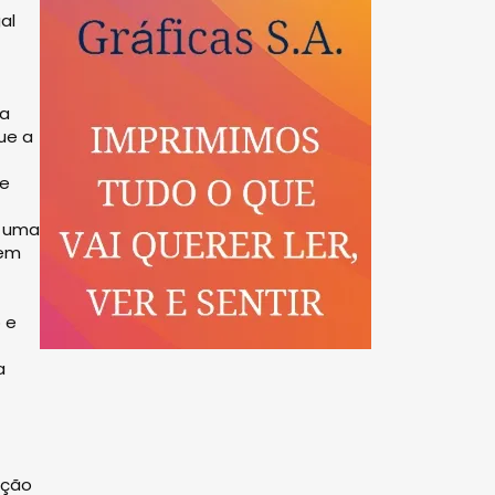
al
da
ue a
de
o uma
 em
 e
a
ação