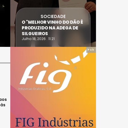
SOCIEDADE
ANTÓNIO
O "MELHOR VINHO DO DÃO É
DIAS SÃO
PRODUZIDO NA ADEGA DE
ACIDENT
SILGUEIROS
DAIRE
Julho 18, 2026 . 11:21
Julho 14, 20
Pub
 aos
 às