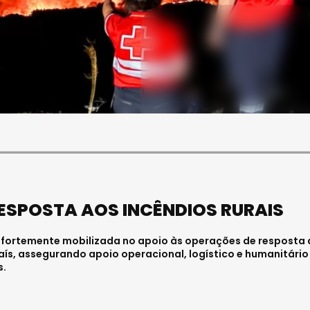
SOCIEDADE
ASAE APREENDE CERCA DE
21 MIL LITROS DE VINHO E
ESPUMANTE NA REGIÃO
CENTRO
Julho 11, 2026 . 10:41
ESPOSTA AOS INCÊNDIOS RURAIS
 fortemente mobilizada no apoio às operações de resposta
aís, assegurando apoio operacional, logístico e humanitário
s.