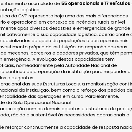
 empenhamento acumulado de
55 operacionais e 17 veículos
tentação logística.
stica da CVP representa hoje uma das mais diferenciadas
 e operacional em contexto de incêndios rurais a nível
ularmente após diversos desastres e emergências de grande
gnificativamente a sua capacidade logística, operacional e 
specializados de apoio às populações e aos operacionais.
investimento próprio da instituição, ao empenho dos seus
o de mecenas, parceiros e doadores privados, que têm perm
em emergência. A evolução destas capacidades tem,
 oficiais, nomeadamente pela Autoridade Nacional de
alho contínuo de preparação da instituição para responder a
os e exigentes.
acional das suas Estruturas Locais, a monitorização cont
cional da instituição, bem como o reforço dos pedidos d
stentabilidade das operações em curso. Paralelamente,
e da Sala Operacional Nacional.
articulação com os demais agentes e estruturas de prote
rada, rápida e sustentável às necessidades operacionais e
de reforçar continuamente a capacidade de resposta nacio