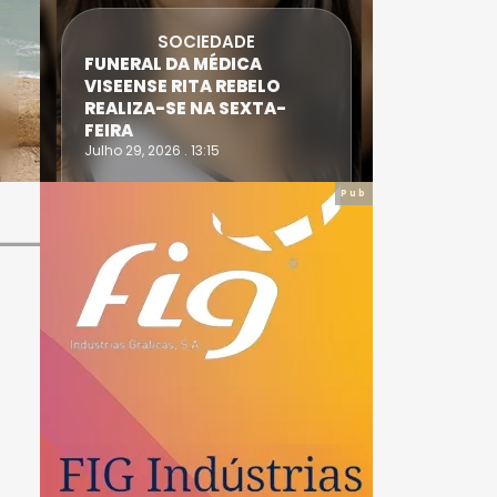
SOCIEDADE
FUNERAL DA MÉDICA
ATLETA 
VISEENSE RITA REBELO
SUPERA 
REALIZA-SE NA SEXTA-
DO TRIA
FEIRA
IRONWO
Julho 29, 2026 . 13:15
Julho 28, 20
Pub