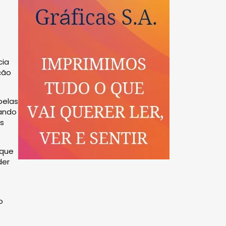
cia
ção
pelas
çando
os
 que
der
o