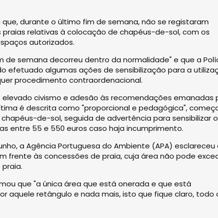
 que, durante o último fim de semana, não se registaram
praias relativas à colocação de chapéus-de-sol, com os
spaços autorizados.
m de semana decorreu dentro da normalidade" e que a Polí
ndo efetuado algumas ações de sensibilização para a utiliza
lquer procedimento contraordenacional.
e elevado civismo e adesão às recomendações emanadas 
Marítima é descrita como "proporcional e pedagógica", come
s chapéus-de-sol, seguida de advertência para sensibilizar 
tas entre 55 e 550 euros caso haja incumprimento.
de junho, a Agência Portuguesa do Ambiente (APA) esclareceu
 frente às concessões de praia, cuja área não pode exce
 praia.
rmou que "a única área que está onerada e que está
 aquele retângulo e nada mais, isto que fique claro, todo 