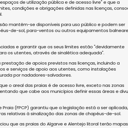
espaços de utilização pública e de acesso livre" e que a
mites, condições e obrigações definidas nas licenças, cons
l.
ssão mantêm-se disponíveis para uso público e podem ser
apéus-de-sol, para-ventos ou outros equipamentos balnear
enciadas e garantir que os seus limites estão "devidamente
 para os utentes, através de sinalética adequada".
 prestação de apoios previstos nas licenças, incluindo a
s e serviços de apoio aos utentes, como instalações
segurada por nadadores-salvadores.
que o areal das praias é de acesso livre, exceto nas zonas
entando que cabe aos municípios definir essas áreas e divu
raia (FPCP) garantiu que a legislação está a ser aplicada,
as relativas à sinalização das zonas de chapéus-de-sol.
iou que as praias do Algarve e Alentejo litoral terão mapa