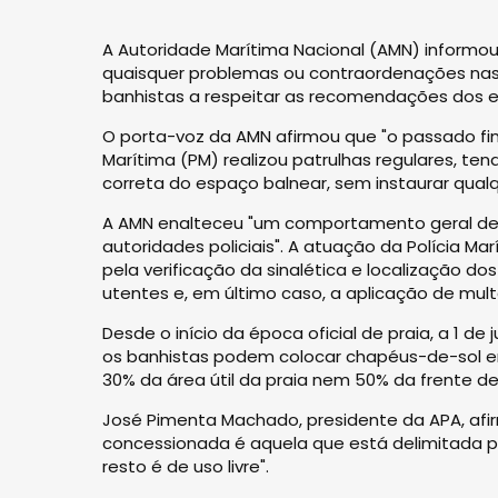
A Autoridade Marítima Nacional (AMN) informou
quaisquer problemas ou contraordenações nas 
banhistas a respeitar as recomendações dos e
O porta-voz da AMN afirmou que "o passado fi
Marítima (PM) realizou patrulhas regulares, te
correta do espaço balnear, sem instaurar qua
A AMN enalteceu "um comportamento geral d
autoridades policiais". A atuação da Polícia 
pela verificação da sinalética e localização do
utentes e, em último caso, a aplicação de mul
Desde o início da época oficial de praia, a 1 
os banhistas podem colocar chapéus-de-sol em
30% da área útil da praia nem 50% da frente de
José Pimenta Machado, presidente da APA, afi
concessionada é aquela que está delimitada por
resto é de uso livre".