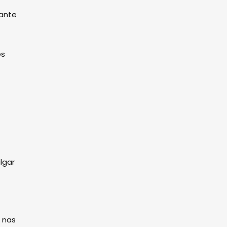
oante
es
lgar
s nas