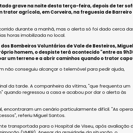
do grave na noite desta terça-feira, depois de ter sof
rator agrícola, em Corveira, na freguesia de Barreiro
orrido durante a manhã, mas o alerta só foi dado cerca da
as horas imobilizada no local.
 dos Bombeiros Voluntários de Vale de Besteiros, Migue
róprio homem, o despiste terá acontecido "entre as 9h3
par um terreno e a abrir caminhos quando o trator capo
m não conseguiu alcançar o telemóvel para pedir ajuda,
nal da tarde. A companheira da vítima, "que frequenta um
" quando regressou a casa e acabou por dar o alerta às
 encontraram um cenário particularmente difícil. "As oper
ssos", referiu Miguel Santos.
ente transportada para o Hospital de Viseu, após avaliação 
nimação (VMER). Apesar da gravidade da situação, o