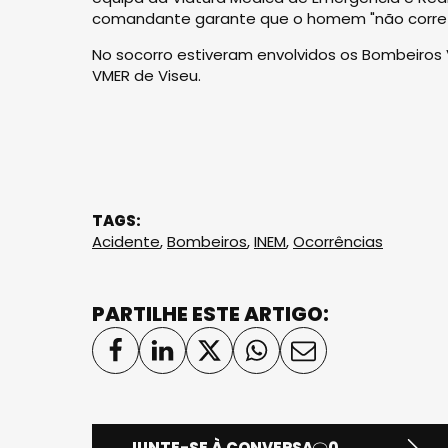
comandante garante que o homem "não corre ri
No socorro estiveram envolvidos os Bombeiros V
VMER de Viseu.
TAGS:
Acidente
,
Bombeiros
,
INEM
,
Ocorrências
PARTILHE ESTE ARTIGO:
JUNTE-SE À CONVERSA
0