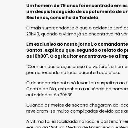
Um homem de 79 anos foi encontrado em esta
um despiste seguido de capotamento de um t
Besteiros, concelho de Tondela.
O mais surpreendente é que o acidente terá oc
20h40, quando a vítima já se encontrava há vári
Em exclusivo ao nosso jornal, o comandante
Santos, explicou que, segundo o relato do p
as 10h00". O agricultor encontrava-se a lim
"Com um dos braços preso na viatura", o home
permanecendo no local durante todo o dia.
O desaparecimento só levantou suspeitas ao fi
Centro de Dia, estranhou a ausência do homem
autoridades às 20h39.
Quando os meios de socorro chegaram ao local,
revelaram-se muito complicadas devido aos ace
A vítima foi estabilizada no local e posteriorm
equipa da Viatura Médica de Emergência e Rea