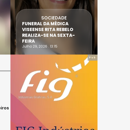
SOCIEDADE
FUNERAL DA MÉDICA
ATLETA 
VISEENSE RITA REBELO
SUPERA 
REALIZA-SE NA SEXTA-
DO TRIA
FEIRA
IRONWO
Julho 29, 2026 . 13:15
Julho 28, 20
Pub
eiros