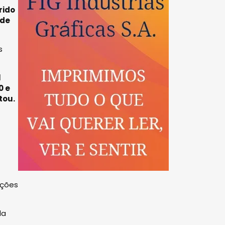
rido
 de
s
l
0 e
tou.
ações
da