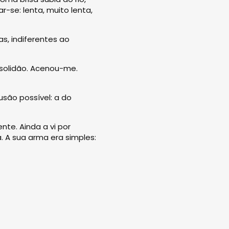
r-se: lenta, muito lenta,
s, indiferentes ao
e solidão. Acenou-me.
usão possível: a do
te. Ainda a vi por
. A sua arma era simples: