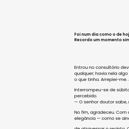
Foi num dia como o de hoj
Recordo um momento simpl
Entrou no consultório d
qualquer; havia nela alg
o que tinha. Arrepiei-me.
Interrompeu-se de súbito
percebido.
— O senhor doutor sabe, 
No fim, agradeceu. Com 
elegância — como se aind
de atravessar o recinto. O