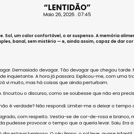
“LENTIDÃO”
Maio 26, 2026 . 07:45
e. Sol, um calor confortável, o ar suspenso. A memória alime
es, banal, sem mistério — e, ainda assim, capaz de dar cor 
evagar. Demasiado devagar. Tão devagar que chegou tarde. 
o de inquietante. A hora já passara. Explicou-me, com uma t
 Já vi muito, mas há coisas que ainda perturbam.
. Encurtou o discurso, como se soubesse que não era precis
não é verdade? Não respondi. Limitei-me a deixar o tempo 
agrado, com respeito. Vestia-se de cor-de-rosa e branco,
a pudesse provocar o tempo que a queria levar. Saiu. Era 
 dia estava luminoso. O céu limpo, o sol leve, quase infantil.