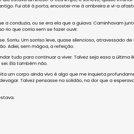
tigo. Fui até à porta, encostei-me à ombreira e vi-a afasta
ue a conduzia, ou se era ela que a guiava. Caminhavam junta
o rio que corria sem se fazer ouvir.
se. Sorriu. Um sorriso leve, quase silencioso, atravessado d
ção. Adiei, sem mágoa, a refeição.
ar tudo para continuar a viver. Talvez seja essa a última il
sei. Ela também não.
ita um corpo ainda vivo é algo que me inquieta profundamen
devagar. Talvez pensasse na solidão, na dor que a esperava
estava.