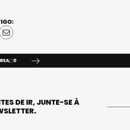
TIGO:
ERSA
0
TES DE IR, JUNTE-SE À
WSLETTER.