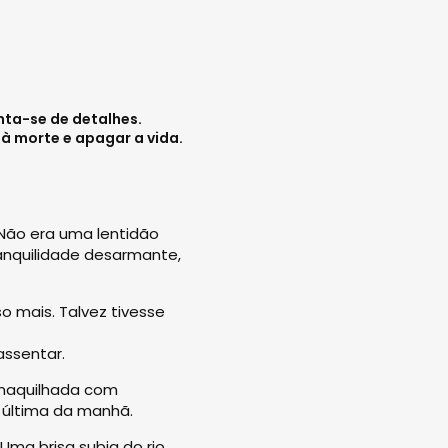
nta-se de detalhes.
à morte e apagar a vida.
Não era uma lentidão
ranquilidade desarmante,
o mais. Talvez tivesse
assentar.
 maquilhada com
a última da manhã.
 Uma brisa subia do rio,