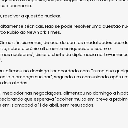
a sua economia.
 resolver a questão nuclear.
 altamente técnicas. Não se pode resolver uma questão nu
co Rubio ao New York Times.
 Ormuz, "iniciaremos, de acordo com as modalidades acord
to, sobre o urânio altamente enriquecido e sobre o
as nucleares", disse o chefe da diplomacia norte-americ
.
yahu, afirmou no domingo ter acordado com Trump que qualq
talmente a ameaça nuclear", segundo um comunicado após u
 dois aliados.
if, mediador nas negociações, alimentou no domingo a hipó
 declarando que esperava "acolher muito em breve a próxi
em Islamabad a 11 de abril, sem resultados.