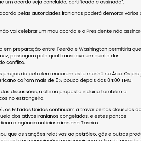
e um acordo seja concluído, certificado e assinado".
cordo pelas autoridades iranianas poderá demorar vários d
 não vai celebrar um mau acordo e o Presidente não assina
o em preparação entre Teerão e Washington permitiria que
rmuz, passagem pela qual transitava um quinto dos
 conflito.
os preços do petróleo recuaram esta manhã na Ásia. Os pre
mericano caíram mais de 5% pouco depois das 04:00 TMG.
das discussões, a última proposta incluiria também o
cos no estrangeiro.
], os Estados Unidos continuam a travar certas cláusulas d
io dos ativos iranianos congelados, e estes pontos
icou a agência noticiosa iraniana Tasnim.
ulgou que as sanções relativas ao petróleo, gás e outros pro
nquanto as negociações prosseguissem, a fim de permitir 