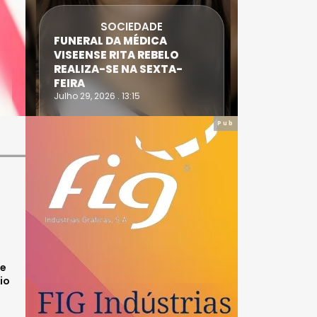
SOCIEDADE
FUNERAL DA MÉDICA
ATLETA 
VISEENSE RITA REBELO
SUPERA 
REALIZA-SE NA SEXTA-
DO TRIA
FEIRA
IRONWO
Julho 29, 2026 . 13:15
Julho 28, 20
Pub
de
io