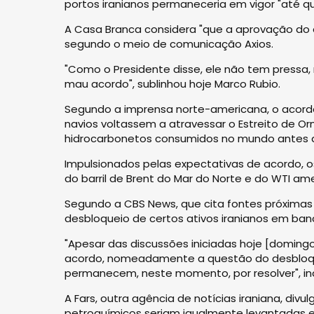
portos iranianos permaneceria em vigor "até qu
A Casa Branca considera "que a aprovação do a
segundo o meio de comunicação Axios.
"Como o Presidente disse, ele não tem pressa,
mau acordo", sublinhou hoje Marco Rubio.
Segundo a imprensa norte-americana, o acord
navios voltassem a atravessar o Estreito de O
hidrocarbonetos consumidos no mundo antes do
Impulsionados pelas expectativas de acordo, 
do barril de Brent do Mar do Norte e do WTI a
Segundo a CBS News, que cita fontes próximas 
desbloqueio de certos ativos iranianos em ban
"Apesar das discussões iniciadas hoje [domingo
acordo, nomeadamente a questão do desbloque
permanecem, neste momento, por resolver", ind
A Fars, outra agência de notícias iraniana, div
petroquímicos seriam igualmente levantadas e