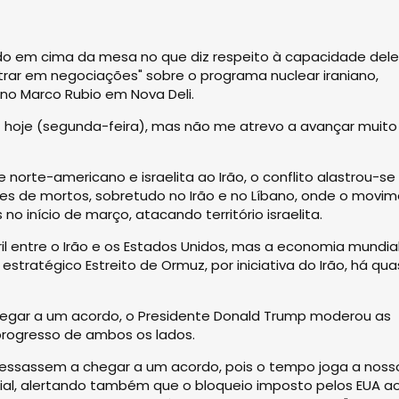
ido em cima da mesa no que diz respeito à capacidade del
trar em negociações" sobre o programa nuclear iraniano,
no Marco Rubio em Nova Deli.
z hoje (segunda-feira), mas não me atrevo a avançar muito
orte-americano e israelita ao Irão, o conflito alastrou-se
es de mortos, sobretudo no Irão e no Líbano, onde o movi
no início de março, atacando território israelita.
l entre o Irão e os Estados Unidos, mas a economia mundia
stratégico Estreito de Ormuz, por iniciativa do Irão, há qu
hegar a um acordo, o Presidente Donald Trump moderou as
progresso de ambos os lados.
ressassem a chegar a um acordo, pois o tempo joga a noss
ocial, alertando também que o bloqueio imposto pelos EUA a