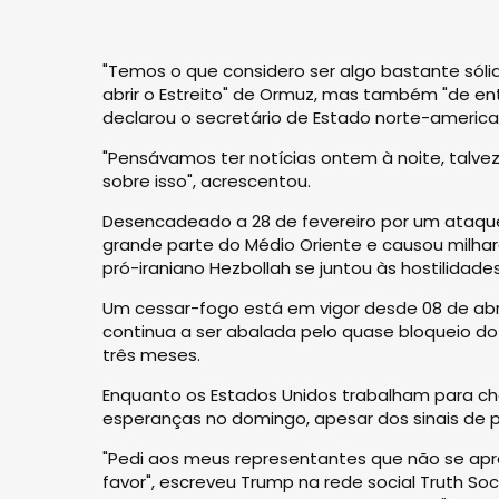
"Temos o que considero ser algo bastante sól
abrir o Estreito" de Ormuz, mas também "de en
declarou o secretário de Estado norte-america
"Pensávamos ter notícias ontem à noite, talve
sobre isso", acrescentou.
Desencadeado a 28 de fevereiro por um ataque n
grande parte do Médio Oriente e causou milhar
pró-iraniano Hezbollah se juntou às hostilidades 
Um cessar-fogo está em vigor desde 08 de abri
continua a ser abalada pelo quase bloqueio do e
três meses.
Enquanto os Estados Unidos trabalham para c
esperanças no domingo, apesar dos sinais de 
"Pedi aos meus representantes que não se ap
favor", escreveu Trump na rede social Truth S