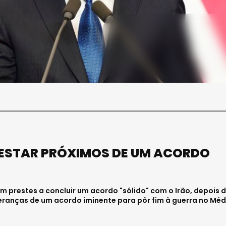
SOCIEDADE
FALECEU PAULA ALMEIDA,
JOVEM ENFERMEIRA NO
HOSPITAL DE VISEU
Julho 27, 2026 . 11:00
ESTAR PRÓXIMOS DE UM ACORDO
 prestes a concluir um acordo "sólido" com o Irão, depois 
eranças de um acordo iminente para pôr fim à guerra no Méd