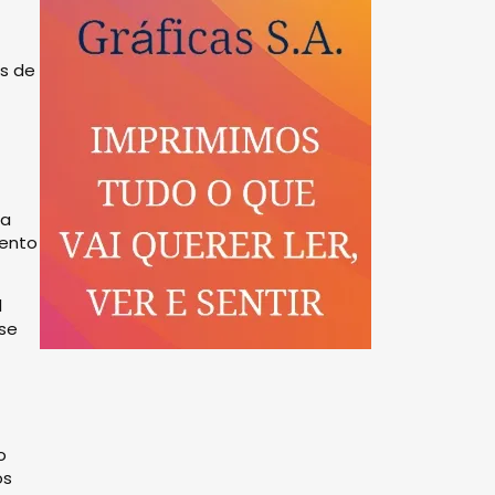
es de
 a
mento
l
ase
o
os