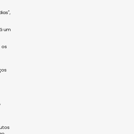
ias",
rá um
 os
ços
o
dutos
ao