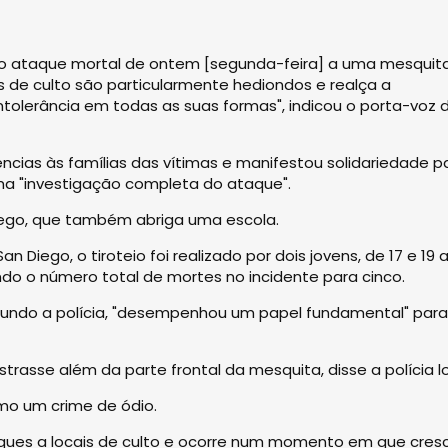
o ataque mortal de ontem [segunda-feira] a uma mesquit
is de culto são particularmente hediondos e realça a
tolerância em todas as suas formas", indicou o porta-voz 
ncias às famílias das vítimas e manifestou solidariedade p
 "investigação completa do ataque".
Diego, que também abriga uma escola.
Diego, o tiroteio foi realizado por dois jovens, de 17 e 19 
ndo o número total de mortes no incidente para cinco.
gundo a polícia, "desempenhou um papel fundamental" para
rasse além da parte frontal da mesquita, disse a polícia lo
omo um crime de ódio.
aques a locais de culto e ocorre num momento em que cre