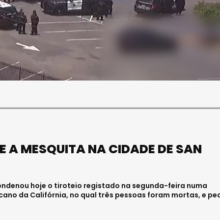
SOCIEDADE
FALECEU PAULA ALMEIDA,
JOVEM ENFERMEIRA NO
HOSPITAL DE VISEU
Julho 27, 2026 . 11:00
 A MESQUITA NA CIDADE DE SAN
ondenou hoje o tiroteio registado na segunda-feira numa
ano da Califórnia, no qual três pessoas foram mortas, e pe