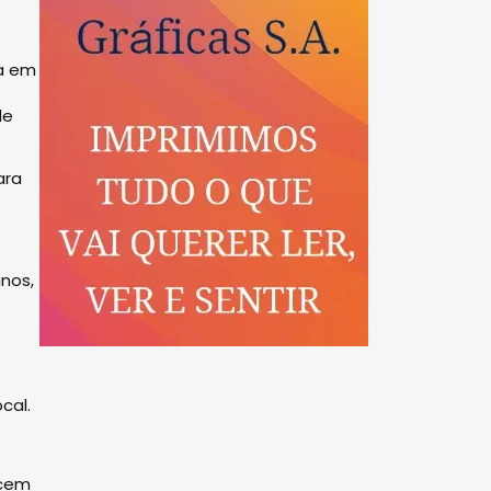
a em
de
ara
anos,
cal.
scem