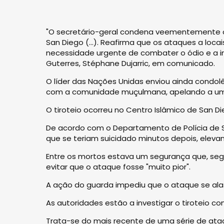
"O secretário-geral condena veementemente 
San Diego (...). Reafirma que os ataques a loca
necessidade urgente de combater o ódio e a in
Guterres, Stéphane Dujarric, em comunicado.
O líder das Nações Unidas enviou ainda condolê
com a comunidade muçulmana, apelando a uma
O tiroteio ocorreu no Centro Islâmico de San 
De acordo com o Departamento de Polícia de San 
que se teriam suicidado minutos depois, eleva
Entre os mortos estava um segurança que, se
evitar que o ataque fosse "muito pior".
A ação do guarda impediu que o ataque se alast
As autoridades estão a investigar o tiroteio c
Trata-se do mais recente de uma série de at