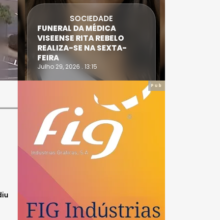
SOCIEDADE
FUNERAL DA MÉDICA
ATLETA 
VISEENSE RITA REBELO
SUPERA 
REALIZA-SE NA SEXTA-
DO TRIA
FEIRA
IRONWO
Julho 29, 2026 . 13:15
Julho 28, 20
Pub
diu