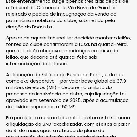
Este entendimento surge apenas três dias depois de
o Tribunal de Comércio de Vila Nova de Gaia ter
rejeitado o pedido de impugnação da venda do
património imobiliário do clube, submetido pela
direção do Boavista.
Apesar de aquele tribunal ter decidido manter o leilão,
fontes do clube confirmaram à Lusa, na quarta-feira,
que a decisão obrigava a mudanças no curso do
leilão, que decorre até quarta-feira sob
intermediação da Leilosoc.
A alienação do Estádio do Bessa, no Porto, e do seu
complexo desportivo – por valor base global de 37,9
milhões de euros (ME) - decorre no âmbito do
processo de insolvência do clube, cuja liquidação foi
aprovada em setembro de 2025, após a acumulação
de dívidas superiores a 150 ME.
Em paralelo, o mesmo tribunal decretou esta semana
a liquidação da SAD ‘axadrezada’, com efeitos a partir
de 31 de maio, após a retirada do plano de
recuperação da votação pelo administrador da