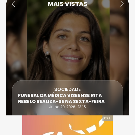
MAIS VISTAS
DESP
OCIEDADE
ATLETA DE CASTRO D
ICA VISEENSE RITA
EXTREMA DO TRIATLO
-SE NA SEXTA-FEIRA
IRONWOMAN
 29, 2026 . 13:15
Julho 28, 20
Pub