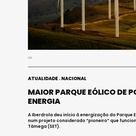
FAL
JOV
HOS
Julho
DR
ATUALIDADE
NACIONAL
MAIOR PARQUE EÓLICO DE 
ENERGIA
A Iberdrola deu início à energização do Parque 
num projeto considerado “pioneiro” que funcio
Tâmega (SET).