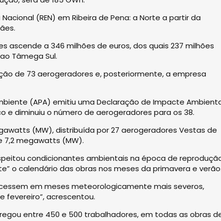
 Nacional (REN) em Ribeira de Pena: a Norte a partir da
vães.
es ascende a 346 milhões de euros, dos quais 237 milhões
 ao Tâmega Sul.
alação de 73 aerogeradores e, posteriormente, a empresa
mbiente (APA) emitiu uma Declaração de Impacte Ambienta
co e diminuiu o número de aerogeradores para os 38.
watts (MW), distribuída por 27 aerogeradores Vestas de
e 7,2 megawatts (MW).
respeitou condicionantes ambientais na época de reproduçã
te” o calendário das obras nos meses da primavera e verão
tecessem em meses meteorologicamente mais severos,
 fevereiro”, acrescentou.
pregou entre 450 e 500 trabalhadores, em todas as obras d