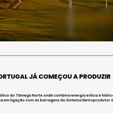
SOCIEDADE
SOCIEDADE
FUNERAL DA MÉDICA
ECEU PAULA ALMEIDA,
VISEENSE RITA REBELO
EM ENFERMEIRA NO
REALIZA-SE NA SEXTA
PITAL DE VISEU
FEIRA
 27, 2026 . 11:00
Julho 29, 2026 . 13:15
PORTUGAL JÁ COMEÇOU A PRODUZIR
Eólico do Tâmega Norte onde combina energia eólica e hídric
na em ligação com as barragens do Sistema Eletroprodutor 