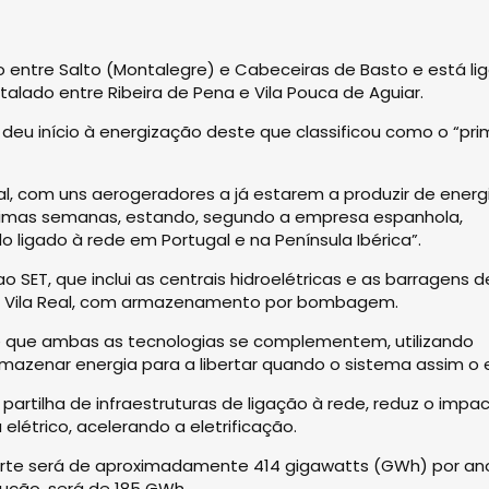
o entre Salto (Montalegre) e Cabeceiras de Basto e está li
talado entre Ribeira de Pena e Vila Pouca de Aguiar.
deu início à energização deste que classificou como o “pri
, com uns aerogeradores a já estarem a produzir de energ
ximas semanas, estando, segundo a empresa espanhola,
 ligado à rede em Portugal e na Península Ibérica”.
ao SET, que inclui as centrais hidroelétricas e as barragens d
 de Vila Real, com armazenamento por bombagem.
 que ambas as tecnologias se complementem, utilizando
azenar energia para a libertar quando o sistema assim o ex
 a partilha de infraestruturas de ligação à rede, reduz o impa
létrico, acelerando a eletrificação.
rte será de aproximadamente 414 gigawatts (GWh) por an
ução, será de 185 GWh.