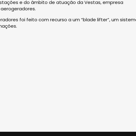
ubestações e do âmbito de atuação da Vestas, empresa
aerogeradores.
dores foi feito com recurso a um “blade lifter”, um siste
inações.