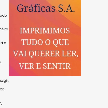
gado
meiro
ia e
e
igir.
cto
o,