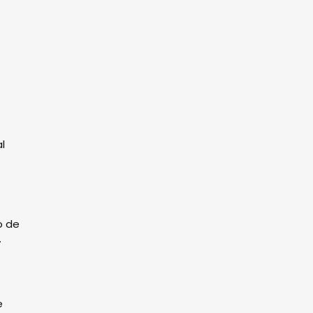
l
o de
.
e