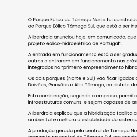
O Parque Eólico do Tâmega Norte foi construíd
ao Parque Eólico Tâmega Sul, que está a ser ins
A Iberdrola anunciou hoje, em comunicado, que 
projeto eólico-hidroelétrico de Portugal”.
A entrada em funcionamento está a ser gradual
outros a entrarem em funcionamento nas pró
integrados no “primeiro empreendimento híbrido
Os dois parques (Norte e Sul) vão ficar ligados 
Daivões, Gouvães e Alto Tâmega, no distrito
Esta combinação, segundo a empresa, permite
infraestruturas comuns, e sejam capazes de arm
A Iberdrola explicou que a hibridização facilita
ambiental e melhora a estabilidade do sistema e
A produção gerada pela central de Tâmega No
enquanto na central de Tâmega Sul, em constr