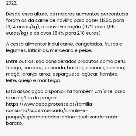
2022.
Desde essa altura, os maiores aumentos percentuais
foram os da carne de novilho para cozer (126% para
13,14 euros/kg), a couve-coração (97% para 1,95
euros/kg) e os ovos (84% para 2,10 euros).
A cesta alimentar inclui carne, congelados, frutas e
legumes, laticínios, mercearia e peixe.
Entre outros, são considerados produtos como peru,
frango, carapau, pescada, batata, cenoura, banana,
maçã, laranja, arroz, esparguete, açúcar, fiambre,
leite, queijo e manteiga.
Esta associação disponibiliza também um 'site' para
simulações de preços:
https://www.deco.proteste.pt/familia-
consumo/supermercado/simule-e-
poupe/supermercados-online-qual-vende-mais-
barato.