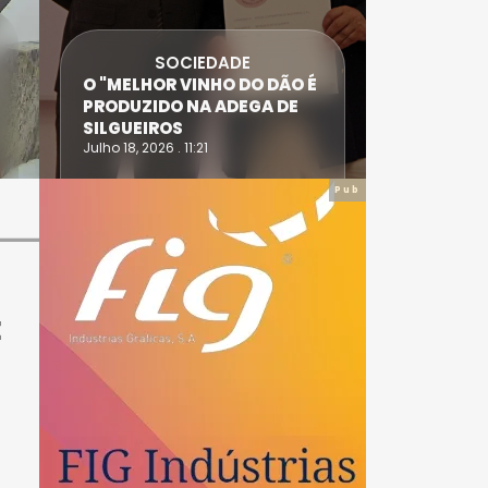
SOCIEDADE
ANTÓNIO
O "MELHOR VINHO DO DÃO É
DIAS SÃO
PRODUZIDO NA ADEGA DE
ACIDENT
SILGUEIROS
DAIRE
Julho 18, 2026 . 11:21
Julho 14, 20
Pub
E