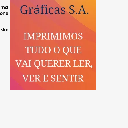
numa
zona
 Mar