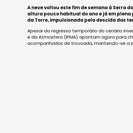
A neve voltou este fim de semana à Serra d
altura pouco habitual do ano e já em plena
da Torre, impulsionada pela descida das te
Apesar do regresso temporário do cenário inver
e da Atmosfera (IPMA) apontam agora para chuv
acompanhados de trovoada, mantendo-se a ins