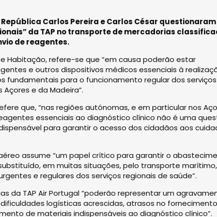
 República Carlos Pereira e Carlos César questionaram
ionais” da TAP no transporte de mercadorias classific
vio de reagentes.
s e Habitação, refere-se que “em causa poderão estar
gentes e outros dispositivos médicos essenciais à realizaç
os fundamentais para o funcionamento regular dos serviços
 Açores e da Madeira”.
efere que, “nas regiões autónomas, e em particular nos Aço
reagentes essenciais ao diagnóstico clínico não é uma que
dispensável para garantir o acesso dos cidadãos aos cuid
 aéreo assume “um papel crítico para garantir o abastecim
bstituído, em muitas situações, pelo transporte marítimo,
gentes e regulares dos serviços regionais de saúde”.
ias da TAP Air Portugal “poderão representar um agravame
 dificuldades logísticas acrescidas, atrasos no fornecimento
ento de materiais indispensáveis ao diagnóstico clínico”.