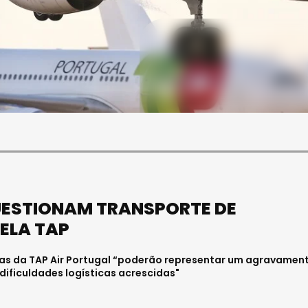
SOCIEDADE
FALECEU PAULA ALMEIDA,
JOVEM ENFERMEIRA NO
HOSPITAL DE VISEU
Julho 27, 2026 . 11:00
UESTIONAM TRANSPORTE DE
ELA TAP
ias da TAP Air Portugal “poderão representar um agravamen
dificuldades logísticas acrescidas"