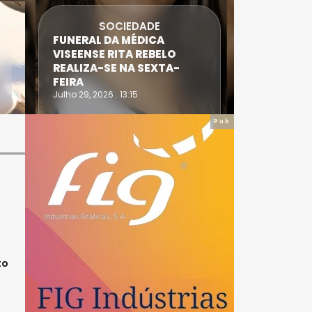
SOCIEDADE
FUNERAL DA MÉDICA
ATLETA 
VISEENSE RITA REBELO
SUPERA 
REALIZA-SE NA SEXTA-
DO TRIA
FEIRA
IRONWO
Julho 29, 2026 . 13:15
Julho 28, 20
Pub
to