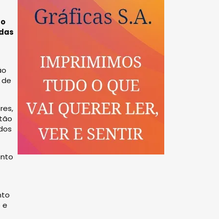
 o
adas
ão
 de
res,
stão
ados
ento
nto
 e