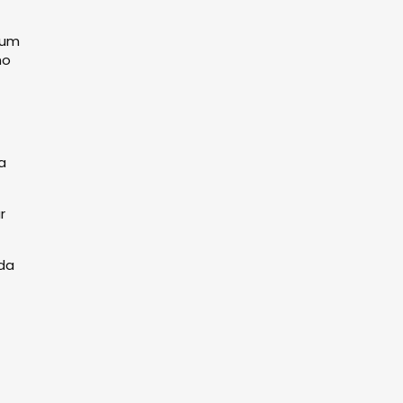
 um
ho
a
r
 da