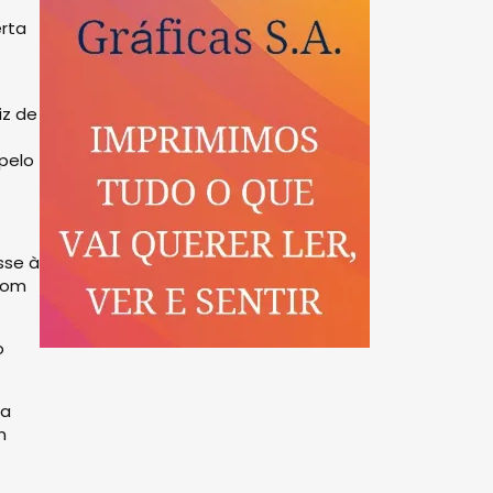
erta
iz de
pelo
sse à
 com
o
na
m