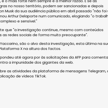
al, e o mais forte nem sempre é a melhor razão. E se as
gras no nosso território, podem ser sancionadas e depois
lon Musk da sua audiência pública em abril passado "não foi
rmou Arthur Delaporte num comunicado, elogiando "o trabal
omplexo e sensível."
mite que "a investigação continue, mesmo com conteúdos
as as redes sociais de forma muito preocupante".
 Yaccarino, são o alvo desta investigação, esta última na su
Plataforma X na altura dos factos.
spondeu até agora por às solicitações da AFP para comenta
contra a impunidade dos gigantes da web.
 sobre as atividades da plataforma de mensagens Telegram,
plicação de vídeos TikTok.