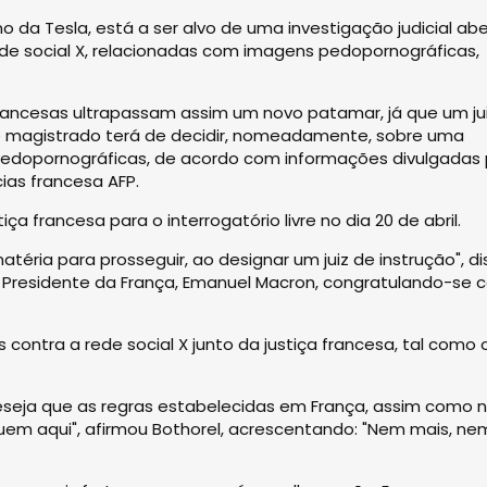
 da Tesla, está a ser alvo de uma investigação judicial ab
rede social X, relacionadas com imagens pedopornográficas,
francesas ultrapassam assim um novo patamar, já que um ju
te magistrado terá de decidir, nomeadamente, sobre uma
pedopornográficas, de acordo com informações divulgadas 
ias francesa AFP.
a francesa para o interrogatório livre no dia 20 de abril.
éria para prosseguir, ao designar um juiz de instrução", di
al Presidente da França, Emanuel Macron, congratulando-se
ontra a rede social X junto da justiça francesa, tal como 
 deseja que as regras estabelecidas em França, assim como 
uem aqui", afirmou Bothorel, acrescentando: "Nem mais, ne