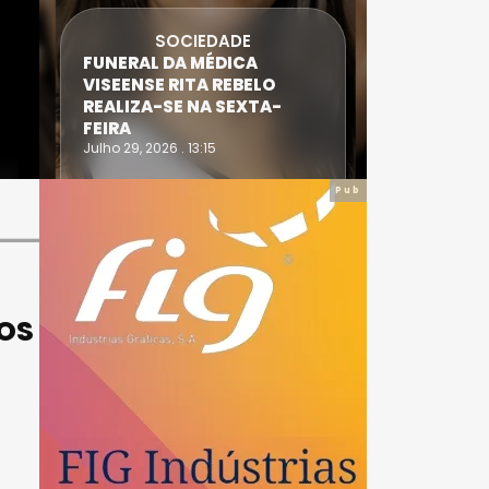
SOCIEDADE
FUNERAL DA MÉDICA
ATLETA 
VISEENSE RITA REBELO
SUPERA 
REALIZA-SE NA SEXTA-
DO TRIA
FEIRA
IRONWO
Julho 29, 2026 . 13:15
Julho 28, 20
Pub
IOS