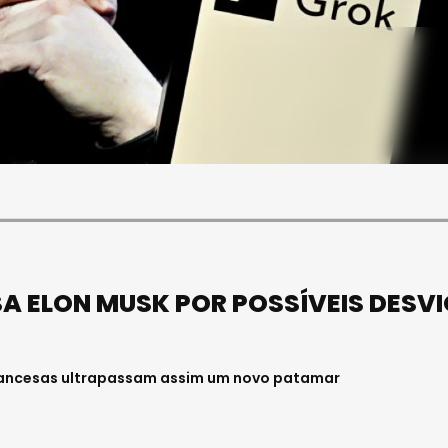
SOCIEDADE
FALECEU PAULA ALMEIDA,
JOVEM ENFERMEIRA NO
HOSPITAL DE VISEU
Julho 27, 2026 . 11:00
SA ELON MUSK POR POSSÍVEIS DESV
francesas ultrapassam assim um novo patamar