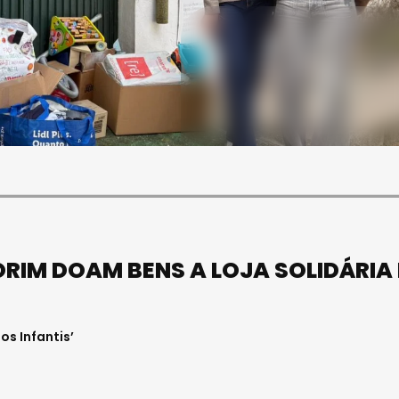
SOCIEDADE
ASAE APREENDE CERCA DE
21 MIL LITROS DE VINHO E
ESPUMANTE NA REGIÃO
CENTRO
Julho 11, 2026 . 10:41
RIM DOAM BENS A LOJA SOLIDÁRIA
os Infantis’