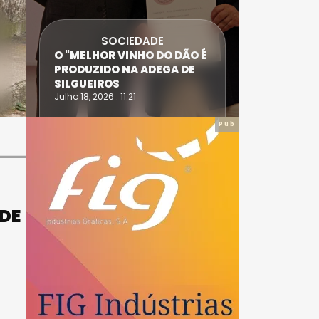
SOCIEDADE
ANTÓNIO
O "MELHOR VINHO DO DÃO É
DIAS SÃO
PRODUZIDO NA ADEGA DE
ACIDENT
SILGUEIROS
DAIRE
Julho 18, 2026 . 11:21
Julho 14, 20
Pub
 DE