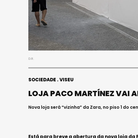
S
FALECEU 
JOVEM E
HOSPITAL
Julho 27, 202
D.R.
SOCIEDADE
VISEU
LOJA PACO MARTÍNEZ VAI A
Nova loja será “vizinha” da Zara, no piso 1 do c
Está para breve a abertura da nova loja da 