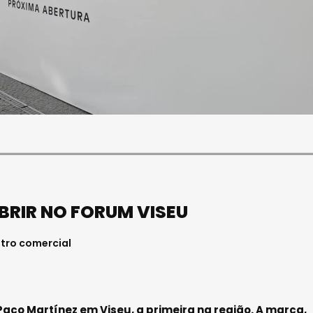
SOCIEDADE
OCIEDADE
FUNERAL DA MÉDICA
PAULA ALMEIDA,
VISEENSE RITA REBELO
NFERMEIRA NO
REALIZA-SE NA SEXTA-
 DE VISEU
FEIRA
6 . 11:00
Julho 29, 2026 . 13:15
BRIR NO FORUM VISEU
entro comercial
Paco Martínez em Viseu, a primeira na região. A marca,