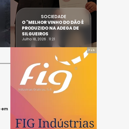
SOCIEDADE
ANTÓNIO
O "MELHOR VINHO DO DÃO É
DIAS SÃO
PRODUZIDO NA ADEGA DE
ACIDENT
SILGUEIROS
DAIRE
Julho 18, 2026 . 11:21
Julho 14, 20
Pub
e em