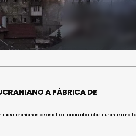
SOCIEDADE
ASAE APREENDE CERCA DE
21 MIL LITROS DE VINHO E
ESPUMANTE NA REGIÃO
CENTRO
Julho 11, 2026 . 10:41
UCRANIANO A FÁBRICA DE
drones ucranianos de asa fixa foram abatidos durante a noit