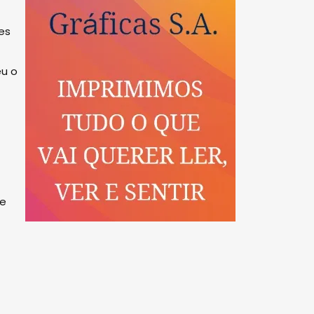
es
eu o
te