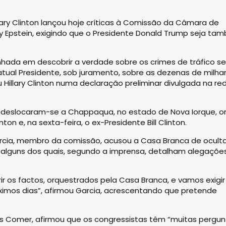
lary Clinton lançou hoje críticas à Comissão da Câmara de
y Epstein, exigindo que o Presidente Donald Trump seja ta
ada em descobrir a verdade sobre os crimes de tráfico se
atual Presidente, sob juramento, sobre as dezenas de milha
Hillary Clinton numa declaração preliminar divulgada na re
, deslocaram-se a Chappaqua, no estado de Nova Iorque, 
inton e, na sexta-feira, o ex-Presidente Bill Clinton.
cia, membro da comissão, acusou a Casa Branca de oculta
lguns dos quais, segundo a imprensa, detalham alegaçõe
r os factos, orquestrados pela Casa Branca, e vamos exigir
imos dias”, afirmou Garcia, acrescentando que pretende
s Comer, afirmou que os congressistas têm “muitas pergun