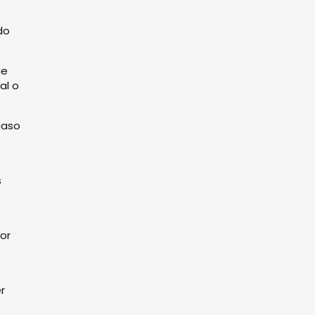
do
ue
al o
caso
s
or
r