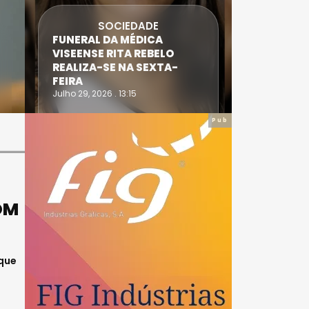
SOCIEDADE
FUNERAL DA MÉDICA
ATLETA 
VISEENSE RITA REBELO
SUPERA 
REALIZA-SE NA SEXTA-
DO TRIA
FEIRA
IRONWO
Julho 29, 2026 . 13:15
Julho 28, 20
Pub
OM
 que