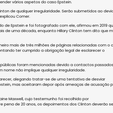
ender vários aspetos do caso Epstein.
nton de qualquer irregularidade. Serão submetidos ao devi
 explicou Comer.
ivado de Epstein e foi fotografado com ele, afirmou em 2019 q
is de uma década, enquanto Hillary Clinton tem dito que m
neiro mais de três milhões de páginas relacionadas com o 
ntando ter cumprido a obrigação legal de esclarecer o
ras públicas foram mencionadas devido a contactos passado
m nome não implique qualquer irregularidade.
recer, alegando tratar-se de uma tentativa de desviar
pstein, mas aceitaram depor após ameaças de acusação p
aine Maxwell, cujo testemunho foi recolhido por
re pena de 20 anos, os depoimentos dos Clinton deverão se