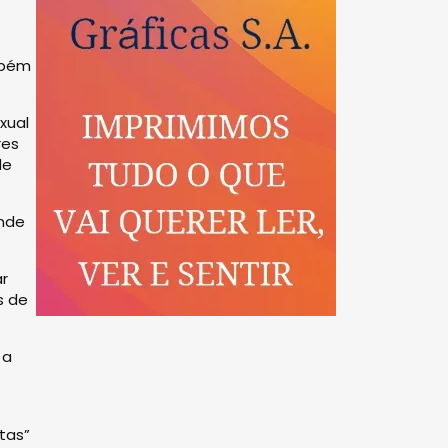
mbém
xual
res
de
onde
r
s de
 a
tas”