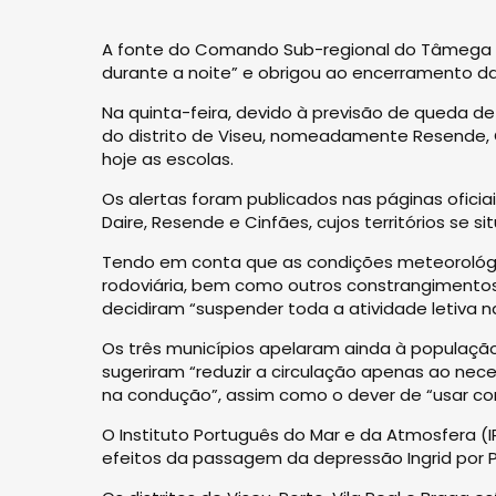
A fonte do Comando Sub-regional do Tâmega e
durante a noite” e obrigou ao encerramento da
Na quinta-feira, devido à previsão de queda de
do distrito de Viseu, nomeadamente Resende, 
hoje as escolas.
Os alertas foram publicados nas páginas ofici
Daire, Resende e Cinfães, cujos territórios se 
Tendo em conta que as condições meteorológi
rodoviária, bem como outros constrangimentos 
decidiram “suspender toda a atividade letiva na
Os três municípios apelaram ainda à populaçã
sugeriram “reduzir a circulação apenas ao nece
na condução”, assim como o dever de “usar corr
O Instituto Português do Mar e da Atmosfera (
efeitos da passagem da depressão Ingrid por Po