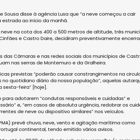
 Sousa disse à agência Lusa que “a neve começou a cair
 estrada ao início da manhã.
 neve na cota dos 400 a 500 metros de altitude, três munic
Cinfães e Castro Daire, decidiram preventivamente encerra
ais das Câmaras e nas redes sociais dos municípios de Cast
situam nas serras de Montemuro e da Gralheira.
cas previstas “poderão causar constrangimentos na circu
no quotidiano diário da nossa população”, aquelas autarq
 sexta-feira” [hoje].
o para adotarem “condutas responsáveis e cuidadas” e
ssário” e, “em casos de absoluta urgência, redobrar os cui
entes de neve ou dispositivo similares” nos veículos.
IPMA) prevê chuva, neve, vento e agitação marítima como
rtugal continental, tendo emitido vários avisos.