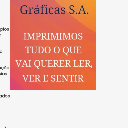
ípios
r
ro
lação
uias
dados