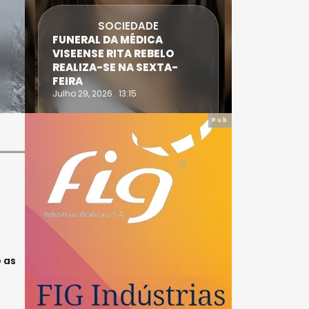
SOCIEDADE
FUNERAL DA MÉDICA
ATLETA 
VISEENSE RITA REBELO
SUPERA 
REALIZA-SE NA SEXTA-
DO TRIA
FEIRA
IRONWO
Julho 29, 2026 . 13:15
Julho 28, 20
Pub
e as