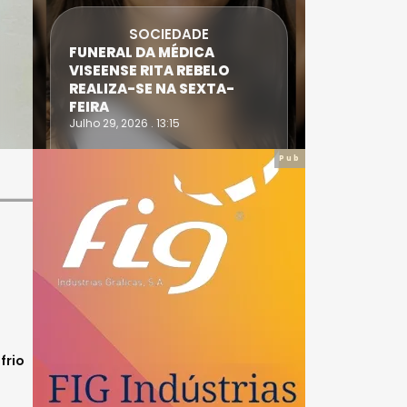
SOCIEDADE
FUNERAL DA MÉDICA
ATLETA 
VISEENSE RITA REBELO
SUPERA 
REALIZA-SE NA SEXTA-
DO TRIA
FEIRA
IRONWO
Julho 29, 2026 . 13:15
Julho 28, 20
Pub
frio