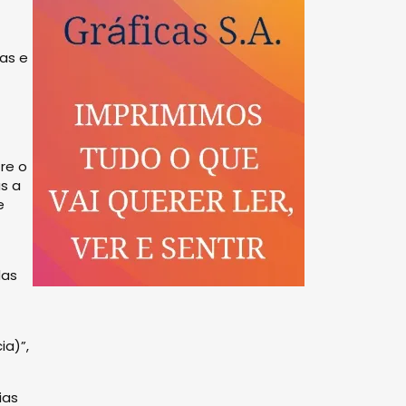
as e
re o
s a
e
das
ia)”,
ias