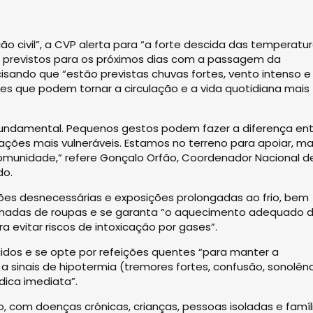
civil”, a CVP alerta para “a forte descida das temperatur
previstos para os próximos dias com a passagem da
cisando que “estão previstas chuvas fortes, vento intenso e
s que podem tornar a circulação e a vida quotidiana mais
 fundamental. Pequenos gestos podem fazer a diferença ent
ações mais vulneráveis. Estamos no terreno para apoiar, ma
unidade,” refere Gonçalo Orfão, Coordenador Nacional d
do.
es desnecessárias e exposições prolongadas ao frio, bem
amadas de roupas e se garanta “o aquecimento adequado 
 evitar riscos de intoxicação por gases”.
idos e se opte por refeições quentes “para manter a
a sinais de hipotermia (tremores fortes, confusão, sonolênc
dica imediata”.
, com doenças crónicas, crianças, pessoas isoladas e famíl