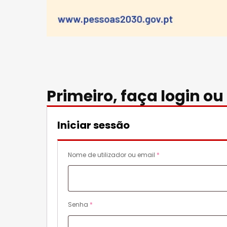
Primeiro, faça login ou 
Iniciar sessão
O
Nome de utilizador ou email
*
b
r
i
g
O
Senha
*
a
b