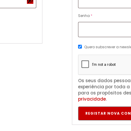
t
r
ó
i
r
g
O
Senha
*
i
a
b
o
t
r
ó
i
r
g
Quero subscrever a newsle
i
a
o
t
ó
r
i
Os seus dados pessoai
o
experiência por toda a 
para os propósitos de
privacidade
.
REGISTAR NOVA CO