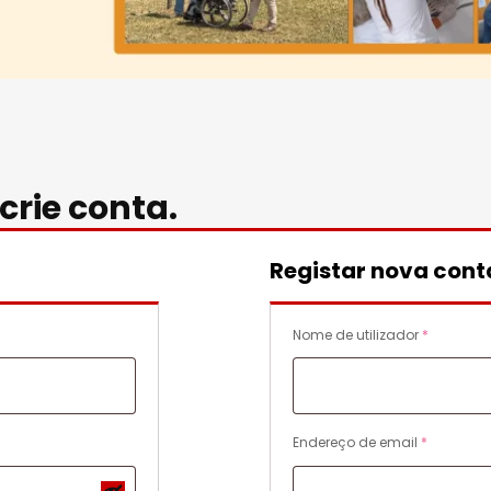
crie conta.
Registar nova cont
O
Nome de utilizador
*
b
r
i
g
O
Endereço de email
*
a
b