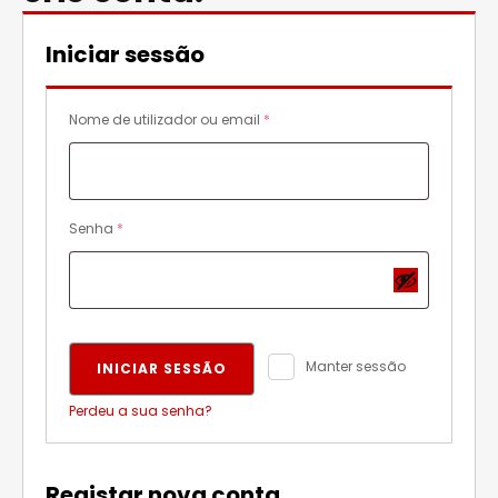
Iniciar sessão
O
Nome de utilizador ou email
*
b
r
i
g
O
Senha
*
a
b
t
r
ó
i
r
g
i
a
Manter sessão
INICIAR SESSÃO
o
t
Perdeu a sua senha?
ó
r
i
Registar nova conta
o